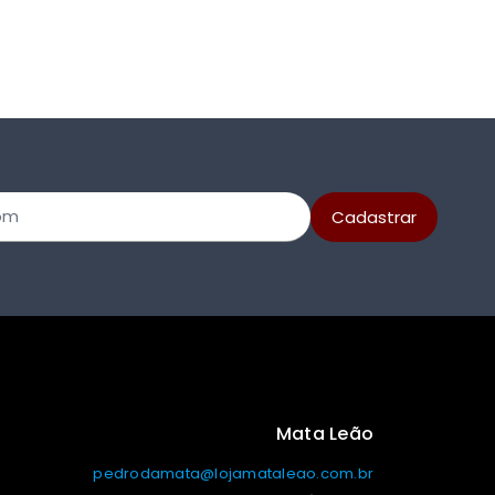
Mata Leão
pedrodamata@lojamataleao.com.br