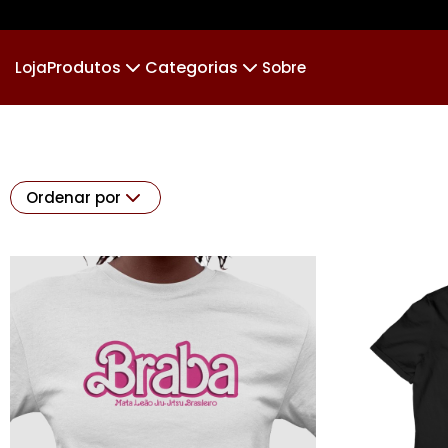
Produtos
Categorias
Loja
Sobre
Camiseta
🏆 AS BRABA
Camiseta Infantil
🪵
Cropped
JUDÔ
Cropped Moletom
K
Ordenar por
Suéter Moletom
Jiu-jitsu&Futebol
Body Infantil
Por