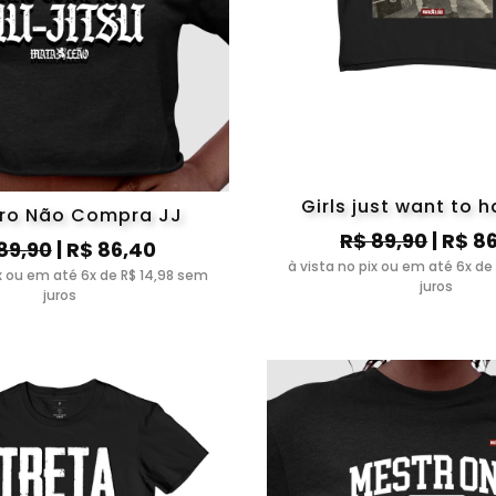
Girls just want to h
iro Não Compra JJ
R$ 89,90
| R$ 8
89,90
| R$ 86,40
à vista no pix ou em até 6x de
ix ou em até 6x de R$ 14,98 sem
juros
juros