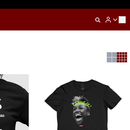
Rastrear Meu Pedido
Trocar Meu Pedido
o
Avaliar Meu Pedido
Entrar | Cadastrar