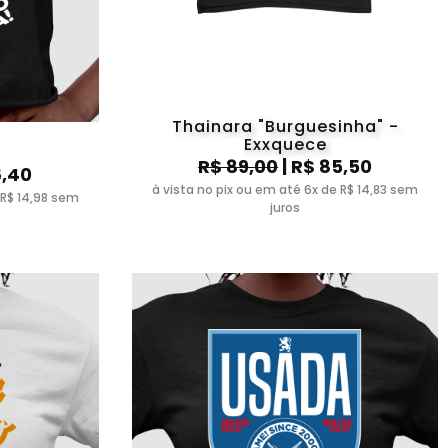
Thainara "Burguesinha" -
Exxquece
R$ 89,00
| R$ 85,50
6,40
à vista no pix ou em até 6x de R$ 14,83 sem
 R$ 14,98 sem
juros