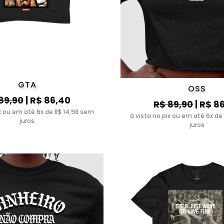
GTA
OSS
89,90
| R$ 86,40
R$ 89,90
| R$ 8
ix ou em até 6x de R$ 14,98 sem
à vista no pix ou em até 6x de
juros
juros