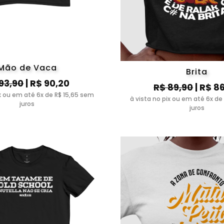
Mão de Vaca
Brita
93,90
| R$ 90,20
R$ 89,90
| R$ 8
ix ou em até 6x de R$ 15,65 sem
à vista no pix ou em até 6x de
juros
juros