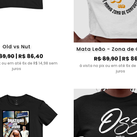
Old vs Nut
Mata Leão - Zona de
89,90
| R$ 86,40
R$ 89,90
| R$ 8
ix ou em até 6x de R$ 14,98 sem
à vista no pix ou em até 6x de
juros
juros