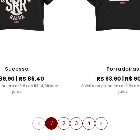
Sucesso
Porradeiras
89,90
| R$ 86,40
R$ 93,90
| R$ 9
ix ou em até 6x de R$ 14,98 sem
à vista no pix ou em até 6x de
juros
juros
1
2
3
4