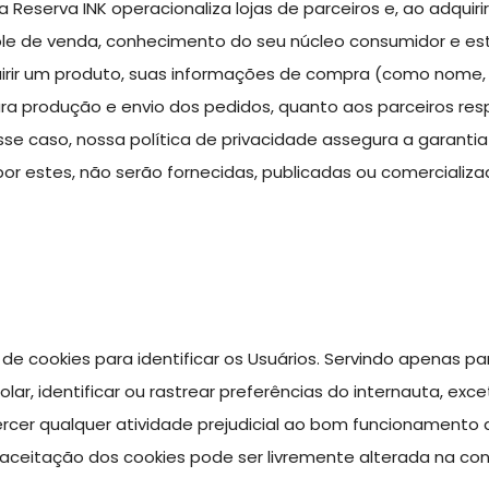
 Reserva INK operacionaliza lojas de parceiros e, ao adquir
ole de venda, conhecimento do seu núcleo consumidor e est
uirir um produto, suas informações de compra (como nome,
ra produção e envio dos pedidos, quanto aos parceiros resp
esse caso, nossa política de privacidade assegura a garant
 por estes, não serão fornecidas, publicadas ou comercializ
de cookies para identificar os Usuários. Servindo apenas pa
ar, identificar ou rastrear preferências do internauta, ex
cer qualquer atividade prejudicial ao bom funcionamento d
A aceitação dos cookies pode ser livremente alterada na co