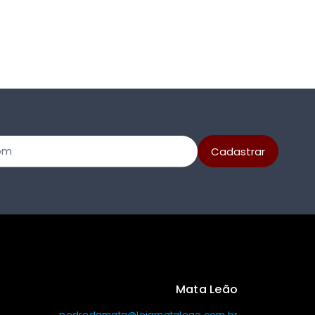
Mata Leão
pedrodamata@lojamataleao.com.br