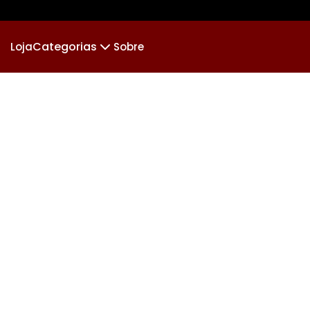
Categorias
Loja
Sobre
🏆 AS BRABA
🪵🥋RAIZ
JUDÔ
KIDS
Jiu-jitsu&Futebol
Porrada