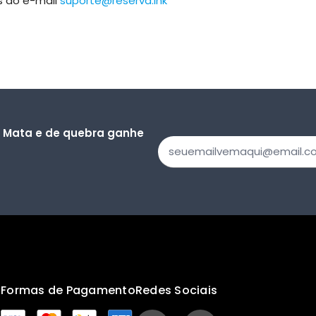
s do e-mail
suporte@reserva.ink
a Mata e de quebra ganhe
s
Formas de Pagamento
Redes Sociais