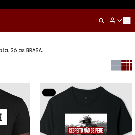
Rastrear Meu Pedido
Trocar Meu Pedido
ta. Só as BRABA.
o
Avaliar Meu Pedido
Entrar | Cadastrar