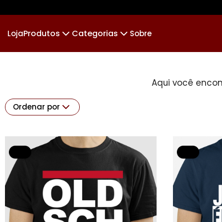
Produtos
Categorias
Loja
Sobre
Camiseta
🏆 AS BRABA
Camiseta Infantil
🪵
Aqui você encon
Cropped
JUDÔ
Cropped Moletom
K
Suéter Moletom
Jiu-jitsu&Futebol
Body Infantil
Por
Ordenar por