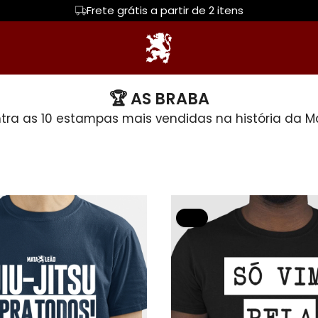
Frete grátis a partir de 2 itens
RAIZ
Regata
CLÁSSICAS
Moletom
JITSONS
🏆 AS BRABA
tra as 10 estampas mais vendidas na história da Ma
IDS
FEMININAS
Camiseta Algodão Peruano
Hoodie Moletom
DNA Mata Leã
rada
Camiseta Oversized
TOP DOG